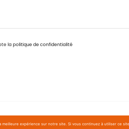
epte
la politique de confidentialité
a meilleure expérience sur notre site. Si vous continuez à utiliser ce si
À propos de
Contact
Politique de confidentialité