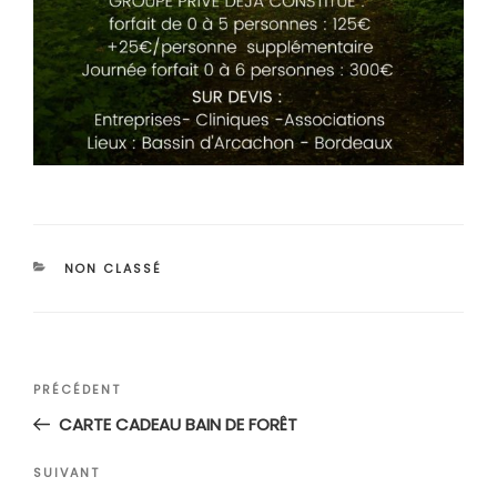
CATÉGORIES
NON CLASSÉ
Navigation
Article
PRÉCÉDENT
de
précédent
CARTE CADEAU BAIN DE FORÊT
l’article
Article
SUIVANT